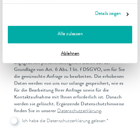
an. Verzichten Sie auf die Angabe von Namen,
Dienste gesammelt haben.
Geburtsdaten, Patientennummern oder sonstigen
Details zeigen
Informationen, die Rückschlüsse auf einzelne
Patientinnen oder Patienten zulassen. Beschreiben Sie
den Vorfall ausschließlich technisch und sachlich, um
Alle zulassen
die Privatsphäre Ihrer Patientinnen und Patienten zu
schützen.
Ablehnen
Wir erheben und verarbeiten die in dem Formular
angegebenen personenbezogenen Daten auf der
Grundlage von Art. 6 Abs. 1 lit. f DSGVO, um für Sie
die gewünschte Anfrage zu bearbeiten. Die erhobenen
Daten werden von uns nur solange gespeichert, wie es
für die Bearbeitung Ihrer Anfrage sowie für die
Kontaktaufnahme mit Ihnen erforderlich ist. Danach
werden sie gelöscht. Ergänzende Datenschutzhinweise
finden Sie in unserer
Datenschutzerklärung
.
Ich habe die Datenschutzerklärung gelesen *