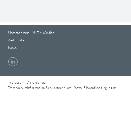
Unternehmen LAUDA Medical
Zertifikate
News
Impressum
Datenschutz
Datenschutzinformation Servicetechniker‑Konto
Einkaufsbedingungen