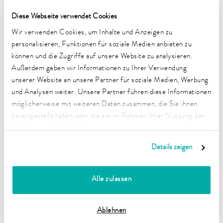
allen relevanten Märkten optimal zu unterstützen.
Verfügbare Dokumente:
Diese Webseite verwendet Cookies
Wir verwenden Cookies, um Inhalte und Anzeigen zu
MDSAP Zertifikat
personalisieren, Funktionen für soziale Medien anbieten zu
können und die Zugriffe auf unsere Website zu analysieren.
Außerdem geben wir Informationen zu Ihrer Verwendung
unserer Website an unsere Partner für soziale Medien, Werbung
Warum diese Zertifizierungen wichtig sind
und Analysen weiter. Unsere Partner führen diese Informationen
möglicherweise mit weiteren Daten zusammen, die Sie ihnen
bereitgestellt haben oder die sie im Rahmen Ihrer Nutzung der
Dienste gesammelt haben.
Details zeigen
Alle zulassen
Ablehnen