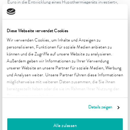
Euro in die Entwicklung eines Hypothermiegeräts investiert«,
unterstreicht Dr. Gunther Wobser, Geschäftsführender
Gesellschafter der LAUDA DR. R. WOBSER GMBH & CO.
KG.
Diese Webseite verwendet Cookies
Für Dr. Stefanie Krieger, Geschäftsführerin der LAUDA
Wir verwenden Cookies, um Inhalte und Anzeigen zu
Medical GmbH & Co. KG, bietet Würzburg wichtige
personalisieren, Funktionen für soziale Medien anbieten zu
Standortvorteile: »Die Nähe zu den Universitätskliniken
können und die Zugriffe auf unsere Website zu analysieren.
Würzburg und Erlangen sowie die gute Verkehrsanbindung
Außerdem geben wir Informationen zu Ihrer Verwendung
machen diesen Standort für die Entwicklung und Produktion
unserer Website an unsere Partner für soziale Medien, Werbung
von Medizintechnik ideal. Die Julius-Maximilians-Universität
und Analysen weiter. Unsere Partner führen diese Informationen
Würzburg bietet zudem ein wichtiges Potenzial für die
möglicherweise mit weiteren Daten zusammen, die Sie ihnen
Gewinnung qualifizierter Fachkräfte.«
bereitgestellt haben oder die sie im Rahmen Ihrer Nutzung der
Dienste gesammelt haben.
Staatsministerin Gerlach betonte: »Bayern braucht innovative
Details zeigen
Unternehmen, die in der Region entwickeln, produzieren und
hochqualifizierte Arbeitsplätze schaffen.«
Alle zulassen